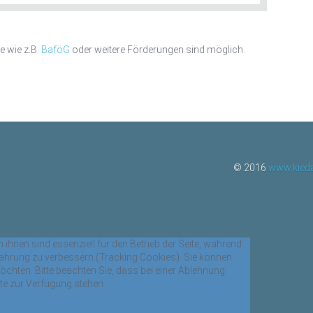
fe wie z.B.
BaföG
oder weitere Förderungen sind möglich.
© 2016
www.kieda
 ihnen sind essenziell für den Betrieb der Seite, während
fahrung zu verbessern (Tracking Cookies). Sie können
öchten. Bitte beachten Sie, dass bei einer Ablehnung
ite zur Verfügung stehen.